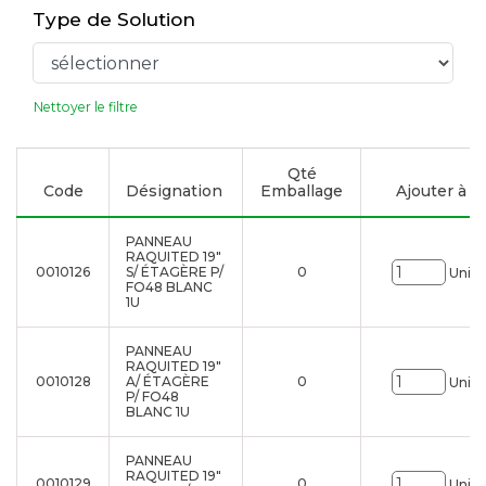
Type de Solution
Nettoyer le filtre
Qté
Code
Désignation
Emballage
Ajouter à la
PANNEAU
RAQUITED 19"
0010126
S/ ÉTAGÈRE P/
0
Uni.
FO48 BLANC
1U
PANNEAU
RAQUITED 19"
0010128
A/ ÉTAGÈRE
0
Uni.
P/ FO48
BLANC 1U
PANNEAU
RAQUITED 19"
0010129
0
Uni.