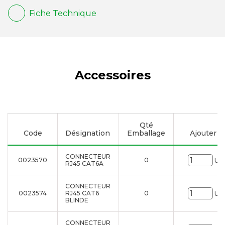
Fiche Technique
Accessoires
Qté
Code
Désignation
Emballage
Ajouter à 
CONNECTEUR
0023570
0
Uni
RJ45 CAT6A
CONNECTEUR
0023574
RJ45 CAT6
0
Uni
BLINDE
CONNECTEUR