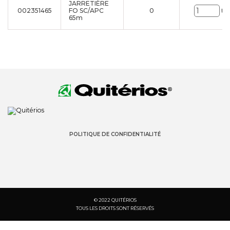
JARRETIÈRE
002351465
FO SC/APC
0
Un
65m
POLITIQUE DE CONFIDENTIALITÉ
© 2022 QUITÉRIOS
TOUS LES DROITS SONT RÉSERVÉS