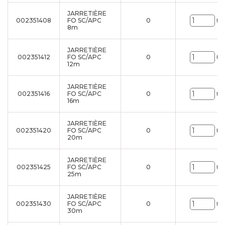
JARRETIÈRE
002351408
FO SC/APC
0
Un
8m
JARRETIÈRE
002351412
FO SC/APC
0
Un
12m
JARRETIÈRE
002351416
FO SC/APC
0
Un
16m
JARRETIÈRE
002351420
FO SC/APC
0
Un
20m
JARRETIÈRE
002351425
FO SC/APC
0
Un
25m
JARRETIÈRE
002351430
FO SC/APC
0
Un
30m