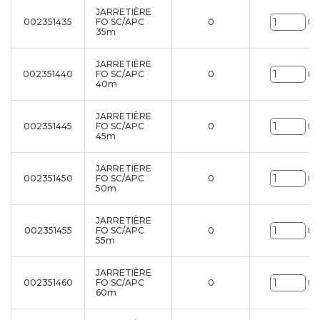
JARRETIÈRE
002351435
FO SC/APC
0
Un
35m
JARRETIÈRE
002351440
FO SC/APC
0
Un
40m
JARRETIÈRE
002351445
FO SC/APC
0
Un
45m
JARRETIÈRE
002351450
FO SC/APC
0
Un
50m
JARRETIÈRE
002351455
FO SC/APC
0
Un
55m
JARRETIÈRE
002351460
FO SC/APC
0
Un
60m