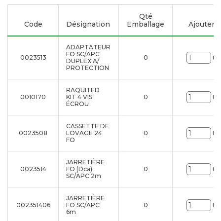
Qté
Code
Désignation
Emballage
Ajouter à 
ADAPTATEUR
FO SC/APC
0023513
0
Un
DUPLEX A/
PROTECTION
RAQUITED
0010170
KIT 4 VIS
0
Un
ÉCROU
CASSETTE DE
0023508
LOVAGE 24
0
Un
FO
JARRETIÈRE
0023514
FO (Dca)
0
Un
SC/APC 2m
JARRETIÈRE
002351406
FO SC/APC
0
Un
6m