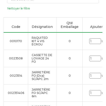
Nettoyer le filtre
Qté
Code
Désignation
Emballage
Ajouter à 
RAQUITED
0010170
KIT 4 VIS
0
Un
ÉCROU
CASSETTE DE
0023508
LOVAGE 24
0
Un
FO
JARRETIÈRE
0023514
FO (Dca)
0
Un
SC/APC 2m
JARRETIÈRE
002351406
FO SC/APC
0
Un
6m