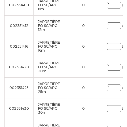
JARRETIÈRE
002351408
FO SC/APC
0
Un
8m
JARRETIÈRE
002351412
FO SC/APC
0
Un
12m
JARRETIÈRE
002351416
FO SC/APC
0
Un
16m
JARRETIÈRE
002351420
FO SC/APC
0
Un
20m
JARRETIÈRE
002351425
FO SC/APC
0
Un
25m
JARRETIÈRE
002351430
FO SC/APC
0
Un
30m
JARRETIÈRE