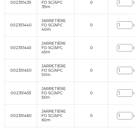
002351435
FO SC/APC
0
Un
35m
JARRETIÈRE
002351440
FO SC/APC
0
Un
40m
JARRETIÈRE
002351445
FO SC/APC
0
Un
45m
JARRETIÈRE
002351450
FO SC/APC
0
Un
50m
JARRETIÈRE
002351455
FO SC/APC
0
Un
55m
JARRETIÈRE
002351460
FO SC/APC
0
Un
60m