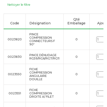
Nettoyer le filtre
Qté
Code
Désignation
Emballage
Ajoute
PINCE
COMPRESSION
0023820
0
CONNECTEURS F
90º
PINCE DÉNUDAGE
0023830
0
RG59/RG6/RG7/RG11
FICHE
COMPRESSION
0023550
0
ANGULAIRE
DOUILLE
FICHE
0023551
COMPRESSION
0
DROITE A/ FILET