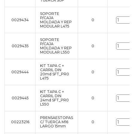
TUERCA SUP
SOPORTE
P/CAJA
0029434
0
u
MOLDADA Y REP
MODULAR L475
SOPORTE
P/CAJA
0029435
0
u
MOLDADA Y REP
MODULAR L550
KIT TAPA C +
CARRIL DIN
0029444
0
u
20md SFT_PR0
L475
KIT TAPA C +
CARRIL DIN
0029445
0
u
24md SFT_PR0
L550
PRENSAESTOPAS
00223216
C/ TUERCA M16
0
u
LARGO 15mm