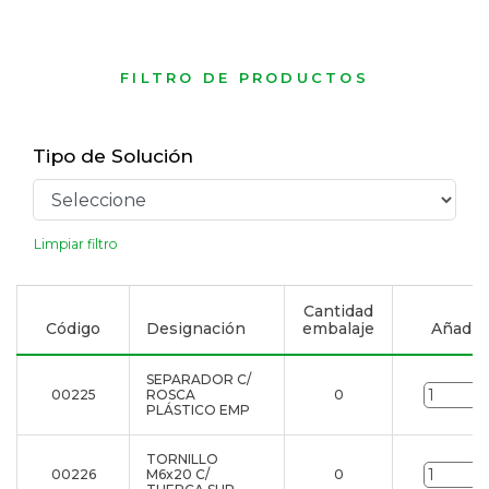
FILTRO DE PRODUCTOS
Tipo de Solución
Limpiar filtro
Cantidad
Código
Designación
embalaje
Añadir a
SEPARADOR C/
00225
ROSCA
0
u
PLÁSTICO EMP
TORNILLO
00226
M6x20 C/
0
u