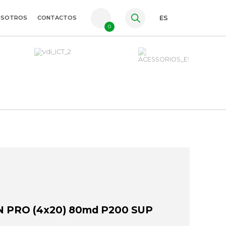
OSOTROS
CONTACTOS
ES
0
PT
FR
EN
 PRO (4x20) 80md P200 SUP