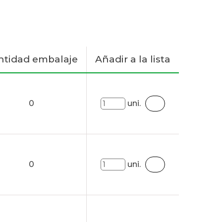
ntidad embalaje
Añadir a la lista
0
uni.
0
uni.