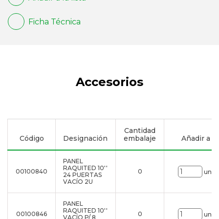
Ficha Técnica
Accesorios
Cantidad
Código
Designación
embalaje
Añadir a la 
PANEL
RAQUITED 10''
00100840
0
uni.
24 PUERTAS
VACÍO 2U
PANEL
RAQUITED 10''
00100846
0
uni.
VACÍO P/ 8