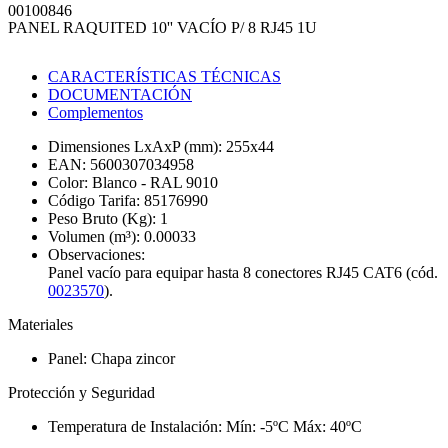
00100846
PANEL RAQUITED 10'' VACÍO P/ 8 RJ45 1U
CARACTERÍSTICAS TÉCNICAS
DOCUMENTACIÓN
Complementos
Dimensiones LxAxP (mm):
255x44
EAN:
5600307034958
Color:
Blanco - RAL 9010
Código Tarifa:
85176990
Peso Bruto (Kg):
1
Volumen (m³):
0.00033
Observaciones:
Panel vacío para equipar hasta 8 conectores RJ45 CAT6 (cód.
0023570
).
Materiales
Panel:
Chapa zincor
Protección y Seguridad
Temperatura de Instalación:
Mín: -5ºC Máx: 40ºC