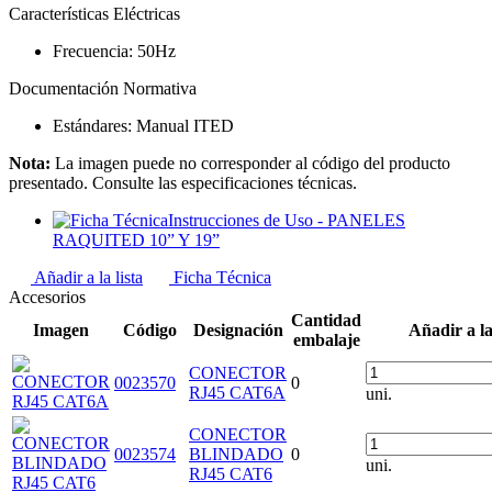
Características Eléctricas
Frecuencia:
50Hz
Documentación Normativa
Estándares:
Manual ITED
Nota:
La imagen puede no corresponder al código del producto
presentado. Consulte las especificaciones técnicas.
Instrucciones de Uso - PANELES
RAQUITED 10” Y 19”
Añadir a la lista
Ficha Técnica
Accesorios
Cantidad
Imagen
Código
Designación
Añadir a la 
embalaje
CONECTOR
0023570
0
RJ45 CAT6A
uni.
CONECTOR
0023574
BLINDADO
0
uni.
RJ45 CAT6