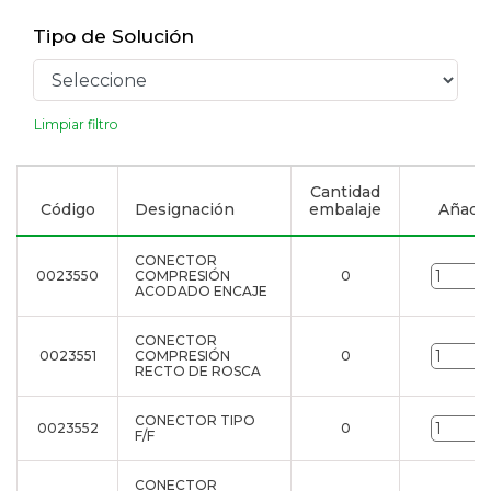
Tipo de Solución
Limpiar filtro
Cantidad
Código
Designación
embalaje
Añadir 
CONECTOR
0023550
COMPRESIÓN
0
ACODADO ENCAJE
CONECTOR
0023551
COMPRESIÓN
0
RECTO DE ROSCA
CONECTOR TIPO
0023552
0
F/F
CONECTOR