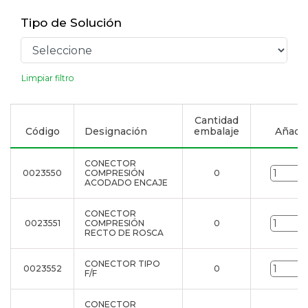
Tipo de Solución
Limpiar filtro
Cantidad
Código
Designación
embalaje
Añadir 
CONECTOR
0023550
COMPRESIÓN
0
ACODADO ENCAJE
CONECTOR
0023551
COMPRESIÓN
0
RECTO DE ROSCA
CONECTOR TIPO
0023552
0
F/F
CONECTOR