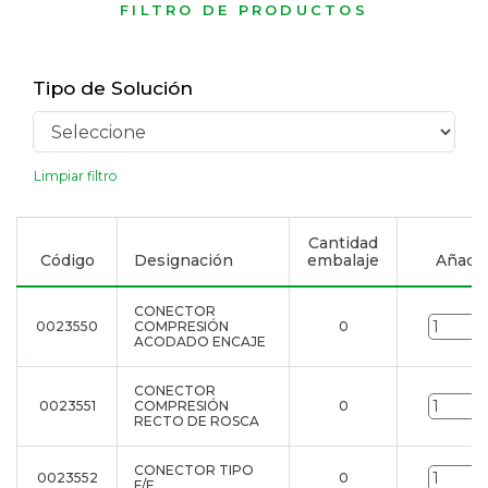
FILTRO DE PRODUCTOS
Tipo de Solución
Limpiar filtro
Cantidad
Código
Designación
embalaje
Añadir 
CONECTOR
0023550
COMPRESIÓN
0
ACODADO ENCAJE
CONECTOR
0023551
COMPRESIÓN
0
RECTO DE ROSCA
CONECTOR TIPO
0023552
0
F/F