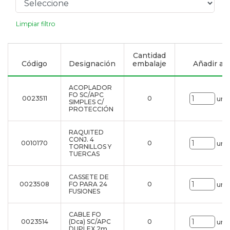
Limpiar filtro
Cantidad
Código
Designación
embalaje
Añadir a la
ACOPLADOR
FO SC/APC
0023511
0
uni.
SIMPLES C/
PROTECCIÓN
RAQUITED
CONJ. 4
0010170
0
uni.
TORNILLOS Y
TUERCAS
CASSETE DE
0023508
FO PARA 24
0
uni.
FUSIONES
CABLE FO
0023514
(Dca) SC/APC
0
uni.
DUPLEX 2m