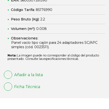
EAN:
5600307351390
Código Tarifa:
85176990
Peso Bruto (Kg):
2.2
Volumen (m³):
0.008
Observaciones:
Panel vacío tipo cajón para 24 adaptadores SC/APC
simples (cód.
0023511
).
Nota:
La imagen puede no corresponder al código del producto
presentado. Consulte las especificaciones técnicas.
Añadir a la lista
Ficha Técnica