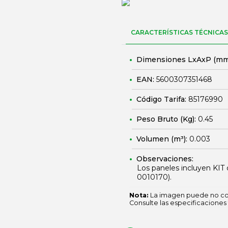
CARACTERÍSTICAS TÉCNICAS
Dimensiones LxAxP (mm
EAN:
5600307351468
Código Tarifa:
85176990
Peso Bruto (Kg):
0.45
Volumen (m³):
0.003
Observaciones:
Los paneles incluyen KIT de
0010170
).
Nota:
La imagen puede no cor
Consulte las especificaciones 