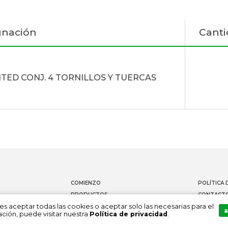
gnación
Canti
TED CONJ. 4 TORNILLOS Y TUERCAS
COMIENZO
POLÍTICA 
PRODUCTOS
CONTACT
es aceptar todas las cookies o aceptar solo las necesarias para el
DOCUMENTACIÓN
CANAL DE
a
ción, puede visitar nuestra
Política de privacidad
.
SOBRE NOSOTROS