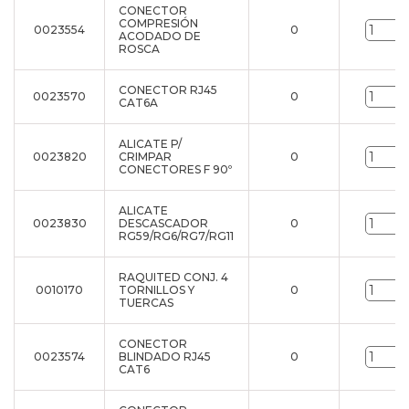
CONECTOR
COMPRESIÓN
0023554
0
ACODADO DE
ROSCA
CONECTOR RJ45
0023570
0
CAT6A
ALICATE P/
0023820
CRIMPAR
0
CONECTORES F 90º
ALICATE
0023830
DESCASCADOR
0
RG59/RG6/RG7/RG11
RAQUITED CONJ. 4
0010170
TORNILLOS Y
0
TUERCAS
CONECTOR
0023574
BLINDADO RJ45
0
CAT6