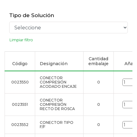
Tipo de Solución
Limpiar filtro
Cantidad
Código
Designación
embalaje
Añadir
CONECTOR
0023550
COMPRESIÓN
0
ACODADO ENCAJE
CONECTOR
0023551
COMPRESIÓN
0
RECTO DE ROSCA
CONECTOR TIPO
0023552
0
F/F