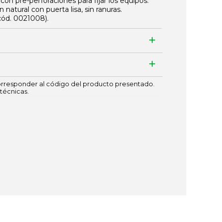
on pre-perforaciones para fijar los equipos.
 natural con puerta lisa, sin ranuras.
(cód.
0021008
).
responder al código del producto presentado.
técnicas.