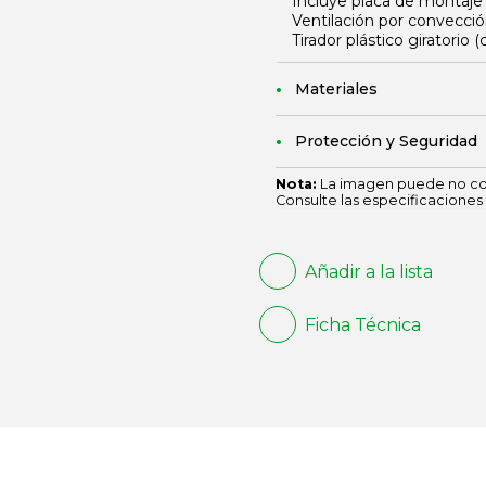
Incluye placa de montaje c
Ventilación por convección
Tirador plástico giratorio 
Materiales
Protección y Seguridad
Nota:
La imagen puede no cor
Consulte las especificaciones 
Añadir a la lista
Ficha Técnica