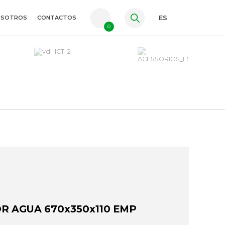
OSOTROS
CONTACTOS
ES
0
PT
FR
EN
R AGUA 670x350x110 EMP