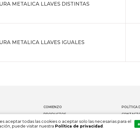
RA METALICA LLAVES DISTINTAS
RA METALICA LLAVES IGUALES
COMIENZO
POLÍTICA 
PRODUCTOS
CONTACT
es aceptar todas las cookies o aceptar solo las necesarias para el
DOCUMENTACIÓN
CANAL DE
a
ción, puede visitar nuestra
Política de privacidad
.
SOBRE NOSOTROS