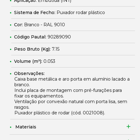
Aplicação:
Embutida (INT)
Sistema de Fecho:
Puxador rodar plástico
Cor:
Branco - RAL 9010
Código Pautal:
90289090
Peso Bruto (Kg):
7.15
Volume (m³):
0.053
Observações:
Caixa base metálica e aro porta em alumínio lacado a
branco.
Inclui placa de montagem com pré-furações para
fixar os equipamentos.
Ventilação por convexão natural com porta lisa, sem
rasgos.
Puxador plástico de rodar (cód.
0021008
).
Materiais