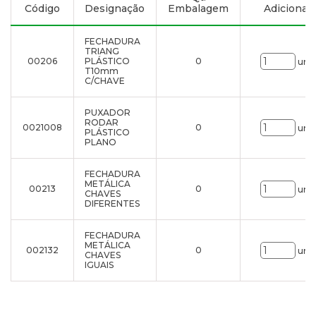
Código
Designação
Embalagem
Adicionar à
FECHADURA
TRIANG
00206
PLÁSTICO
0
uni.
T10mm
C/CHAVE
PUXADOR
RODAR
0021008
0
uni.
PLÁSTICO
PLANO
FECHADURA
METÁLICA
00213
0
uni.
CHAVES
DIFERENTES
FECHADURA
METÁLICA
002132
0
uni.
CHAVES
IGUAIS