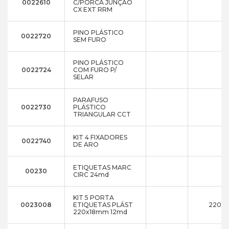
0022610
C/PORCA JUNÇÃO
CX EXT RRM
PINO PLÁSTICO
0022720
SEM FURO
PINO PLÁSTICO
0022724
COM FURO P/
SELAR
PARAFUSO
0022730
PLÁSTICO
TRIANGULAR CCT
KIT 4 FIXADORES
0022740
DE ARO
ETIQUETAS MARC
00230
CIRC 24md
KIT 5 PORTA
0023008
ETIQUETAS PLÁST
220x1
220x18mm 12md