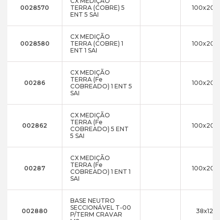
CX MEDIÇÃO
0028570
TERRA (COBRE) 5
100x200
ENT 5 SAI
CX MEDIÇÃO
0028580
TERRA (COBRE) 1
100x200
ENT 1 SAI
CX MEDIÇÃO
TERRA (Fe
00286
100x200
COBREADO) 1 ENT 5
SAI
CX MEDIÇÃO
TERRA (Fe
002862
100x200
COBREADO) 5 ENT
5 SAI
CX MEDIÇÃO
TERRA (Fe
00287
100x200
COBREADO) 1 ENT 1
SAI
BASE NEUTRO
SECCIONÁVEL T-00
002880
38x121x
P/TERM CRAVAR