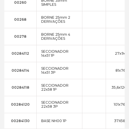
BORNE 35mm
00260
SIMPLES
BORNE 25mm 2
00268
DERIVAÇÕES
BORNE 25mm 4
00278
DERIVAÇÕES
SECCIONADOR
00284112
27x94x
14x51 1P
SECCIONADOR
00284114
81x76x
14x51 3P
SECCIONADOR
00284118
35,6x120,
22x58 1P
SECCIONADOR
00284120
101x76xx
22x58 3P
00284130
BASE NH00 1P
37X58X