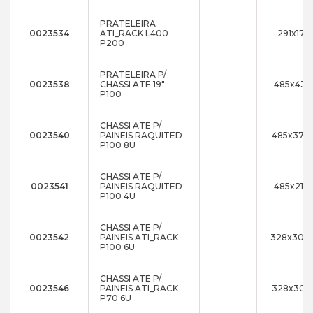
PRATELEIRA
0023534
ATI_RACK L400
291x17x
P200
PRATELEIRA P/
0023538
CHASSI ATE 19"
485x43x
P100
CHASSI ATE P/
0023540
PAINEIS RAQUITED
485x376
P100 8U
CHASSI ATE P/
0023541
PAINEIS RAQUITED
485x211x
P100 4U
CHASSI ATE P/
0023542
PAINEIS ATI_RACK
328x300
P100 6U
CHASSI ATE P/
0023546
PAINEIS ATI_RACK
328x300
P70 6U