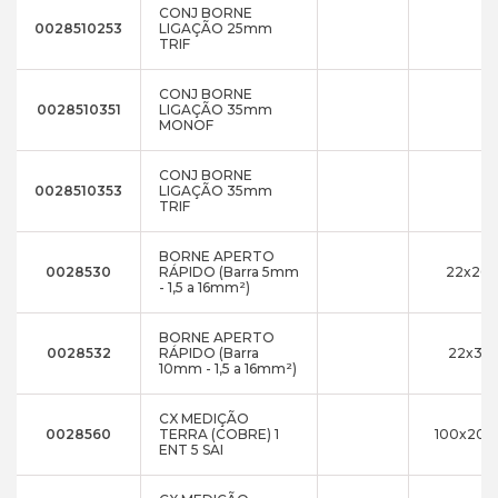
CONJ BORNE
0028510253
LIGAÇÃO 25mm
TRIF
CONJ BORNE
0028510351
LIGAÇÃO 35mm
MONOF
CONJ BORNE
0028510353
LIGAÇÃO 35mm
TRIF
BORNE APERTO
0028530
RÁPIDO (Barra 5mm
22x26x
- 1,5 a 16mm²)
BORNE APERTO
0028532
RÁPIDO (Barra
22x31x
10mm - 1,5 a 16mm²)
CX MEDIÇÃO
0028560
TERRA (COBRE) 1
100x200
ENT 5 SAI