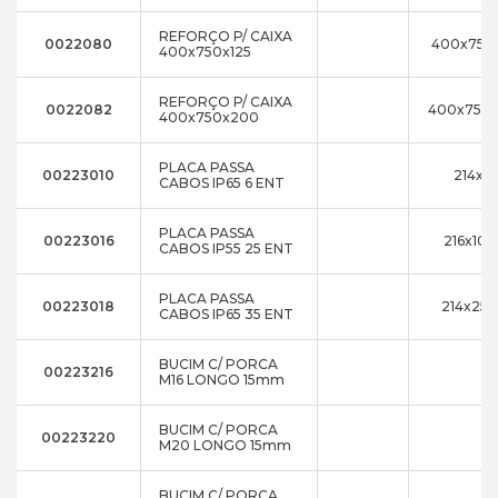
REFORÇO P/ CAIXA
0022080
400x750
400x750x125
REFORÇO P/ CAIXA
0022082
400x750
400x750x200
PLACA PASSA
00223010
214x8
CABOS IP65 6 ENT
PLACA PASSA
00223016
216x10x
CABOS IP55 25 ENT
PLACA PASSA
00223018
214x25x
CABOS IP65 35 ENT
BUCIM C/ PORCA
00223216
M16 LONGO 15mm
BUCIM C/ PORCA
00223220
M20 LONGO 15mm
BUCIM C/ PORCA