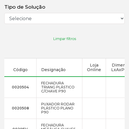
Tipo de Solução
Limpar filtros
Loja
Dimens
Código
Designação
Online
LxAxP (
FECHADURA
0020504
TRIANG PLÁSTICO
C/CHAVE P90
PUXADOR RODAR
0020508
PLÁSTICO PLANO
P90
FECHADURA