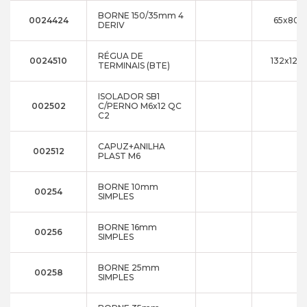
BORNE 150/35mm 4
0024424
65x80x
DERIV
RÉGUA DE
0024510
132x120
TERMINAIS (BTE)
ISOLADOR SB1
002502
C/PERNO M6x12 QC
C2
CAPUZ+ANILHA
002512
PLAST M6
BORNE 10mm
00254
SIMPLES
BORNE 16mm
00256
SIMPLES
BORNE 25mm
00258
SIMPLES