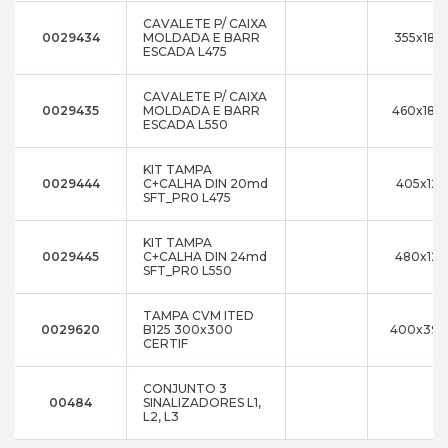
CAVALETE P/ CAIXA
0029434
MOLDADA E BARR
355x180
ESCADA L475
CAVALETE P/ CAIXA
0029435
MOLDADA E BARR
460x180
ESCADA L550
KIT TAMPA
0029444
C+CALHA DIN 20md
405x125
SFT_PR0 L475
KIT TAMPA
0029445
C+CALHA DIN 24md
480x125
SFT_PR0 L550
TAMPA CVM ITED
0029620
B125 300x300
400x392
CERTIF
CONJUNTO 3
00484
SINALIZADORES L1,
L2, L3