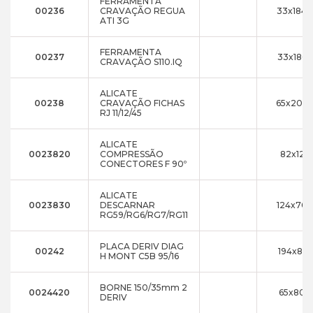
FERRAMENTA
00236
CRAVAÇÃO REGUA
33x184
ATI 3G
FERRAMENTA
00237
33x186x
CRAVAÇÃO S110.IQ
ALICATE
00238
CRAVAÇÃO FICHAS
65x200
RJ 11/12/45
ALICATE
0023820
COMPRESSÃO
82x12x
CONECTORES F 90º
ALICATE
0023830
DESCARNAR
124x70
RG59/RG6/RG7/RG11
PLACA DERIV DIAG
00242
194x87x
H MONT C5B 95/16
BORNE 150/35mm 2
0024420
65x80x
DERIV