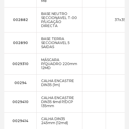
M8
BASE NEUTRO
SECCIONAVEL T-00
002882
37x35x1
P/LIGAÇÃO
DIRECTA
BASE TERRA
002890
SECCIONAVEL 5
SAIDAS
MÁSCARA
0029310
P/QUADRO 220mm
12MD
CALHA ENCASTRE
00294
DIN35 (1m)
CALHA ENCASTRE
0029410
DIN35 6md P/DCP
135mm
CALHA DIN35
0029414
245mm (12md)