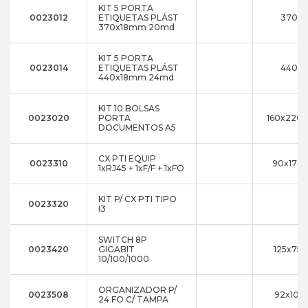
KIT 5 PORTA
0023012
ETIQUETAS PLÁST
370x1
370x18mm 20md
KIT 5 PORTA
0023014
ETIQUETAS PLÁST
440x1
440x18mm 24md
KIT 10 BOLSAS
0023020
PORTA
160x220x
DOCUMENTOS A5
CX PTI EQUIP
0023310
90x170
1xRJ45 + 1xF/F + 1xFO
KIT P/ CX PTI TIPO
0023320
I3
SWITCH 8P
0023420
GIGABIT
125x75x
10/100/1000
ORGANIZADOR P/
0023508
92x10x1
24 FO C/ TAMPA