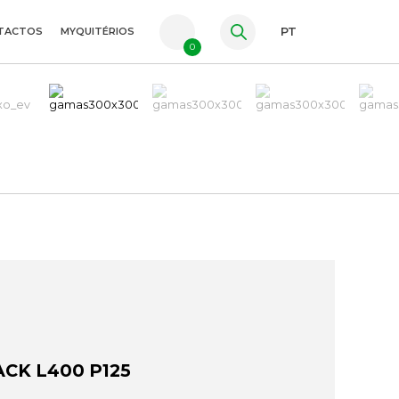
TACTOS
MYQUITÉRIOS
PT
0
FR
ES
EN
CK L400 P125