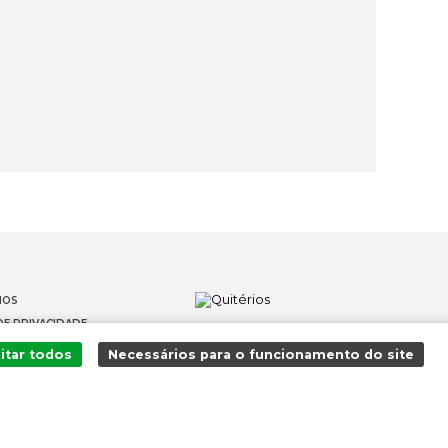
IOS
DE PRIVACIDADE
OS
itar todos
Necessários para o funcionamento do site
 DENÚNCIAS
Adicionado ao carrinho com sucesso!