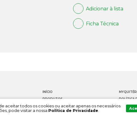
Adicionar à lista
Ficha Técnica
INÍCIO
MYQUITÉR
PRODUTOS
POLÍTICA 
Pode aceitar todos os cookies ou aceitar apenas os necessários
DOCUMENTAÇÃO
CONTACT
Ace
es, pode visitar a nossa
Política de Privacidade
.
SOBRE NÓS
CANAL DE