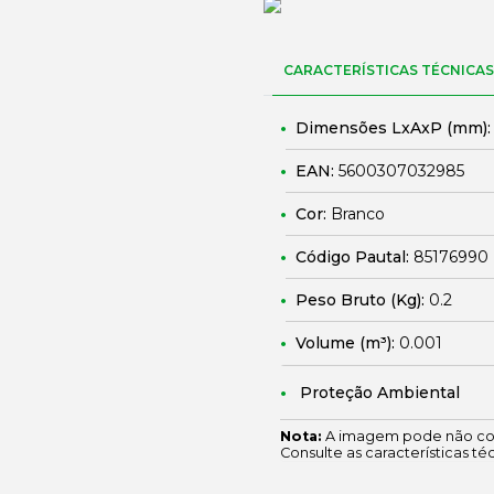
CARACTERÍSTICAS TÉCNICAS
Dimensões LxAxP (mm)
EAN:
5600307032985
Cor:
Branco
Código Pautal:
85176990
Peso Bruto (Kg):
0.2
Volume (m³):
0.001
Proteção Ambiental
Nota:
A imagem pode não cor
Consulte as características té