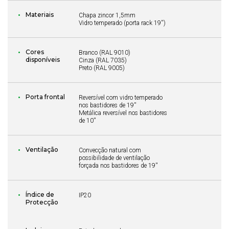
Materiais
Chapa zincor 1,5mm
Vidro temperado (porta rack 19'')
Cores
Branco (RAL 9010)
disponíveis
Cinza (RAL 7035)
Preto (RAL 9005)
Porta frontal
Reversível com vidro temperado
nos bastidores de 19''
Metálica reversível nos bastidores
de 10''
Ventilação
Convecção natural com
possibilidade de ventilação
forçada nos bastidores de 19''
Índice de
IP20
Protecção