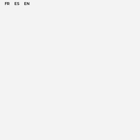
FR
ES
EN
SOBRE NÓS
CONTACTOS
PESQUISA
MYQUITÉRIOS