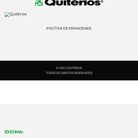
POLÍTICA DE PRIVACIDADE
© 2022 QUITÉRIOS
TODOS OS DIREITOS RESERVADOS
PESQUISA:
IDIOMA:
DOCUMENTAÇÃO