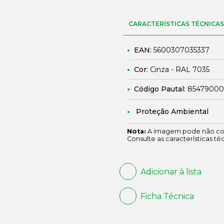
CARACTERÍSTICAS TÉCNICAS
EAN:
5600307035337
Cor:
Cinza - RAL 7035
Código Pautal:
85479000
Proteção Ambiental
Nota:
A imagem pode não cor
Consulte as características té
Adicionar à lista
Ficha Técnica