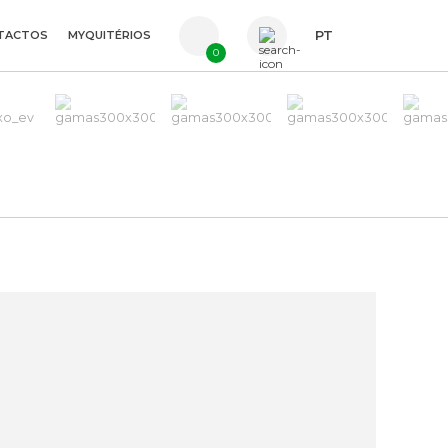
TACTOS
MYQUITÉRIOS
PT
0
FR
ES
EN