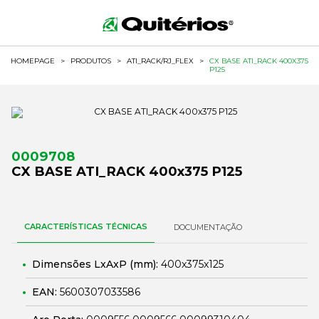
HOMEPAGE
>
PRODUTOS
>
ATI_RACK/RJ_FLEX
>
CX BASE ATI_RACK 400X375
P125
0009708
CX BASE ATI_RACK 400x375 P125
CARACTERÍSTICAS TÉCNICAS
DOCUMENTAÇÃO
Dimensões LxAxP (mm):
400x375x125
EAN:
5600307033586