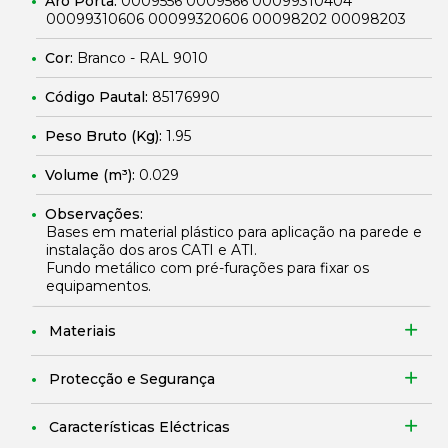
Aro Porta:
0009556 0009566 00099310404
00099310606 00099320606 00098202 00098203
Cor:
Branco - RAL 9010
Código Pautal:
85176990
Peso Bruto (Kg):
1.95
Volume (m³):
0.029
Observações:
Bases em material plástico para aplicação na parede e
instalação dos aros CATI e ATI.
Fundo metálico com pré-furações para fixar os
equipamentos.
Materiais
Protecção e Segurança
Características Eléctricas