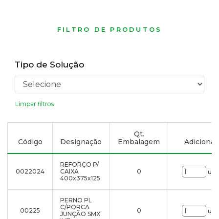
FILTRO DE PRODUTOS
Tipo de Solução
Limpar filtros
Qt.
Código
Designação
Embalagem
Adicionar 
REFORÇO P/
0022024
CAIXA
0
uni
400x375x125
PERNO PL
C/PORCA
00225
0
uni
JUNÇÃO SMX