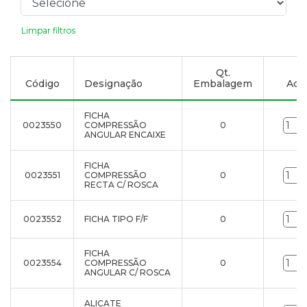
Limpar filtros
Qt.
Código
Designação
Embalagem
Adic
FICHA
0023550
COMPRESSÃO
0
ANGULAR ENCAIXE
FICHA
0023551
COMPRESSÃO
0
RECTA C/ ROSCA
0023552
FICHA TIPO F/F
0
FICHA
0023554
COMPRESSÃO
0
ANGULAR C/ ROSCA
ALICATE