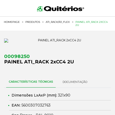
HOMEPAGE
>
PRODUTOS
>
ATI_RACK/RJ_FLEX
>
PAINEL ATI_RACK 2XCC4
2U
00098250
PAINEL ATI_RACK 2xCC4 2U
CARACTERÍSTICAS TÉCNICAS
DOCUMENTAÇÃO
Dimensões LxAxP (mm):
321x90
EAN:
5600307032763