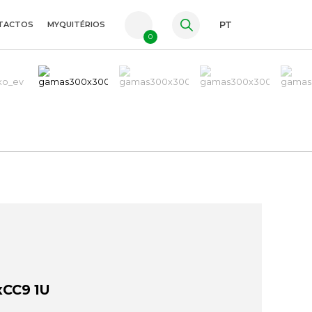
TACTOS
MYQUITÉRIOS
PT
0
FR
ES
EN
xCC9 1U