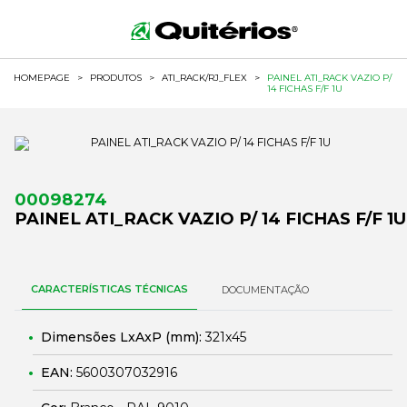
HOMEPAGE
>
PRODUTOS
>
ATI_RACK/RJ_FLEX
>
PAINEL ATI_RACK VAZIO P/
14 FICHAS F/F 1U
00098274
PAINEL ATI_RACK VAZIO P/ 14 FICHAS F/F 1U
CARACTERÍSTICAS TÉCNICAS
DOCUMENTAÇÃO
Dimensões LxAxP (mm):
321x45
EAN:
5600307032916