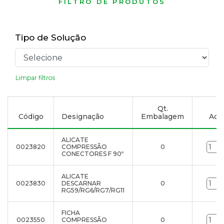
FILTRO DE PRODUTOS
Tipo de Solução
Limpar filtros
Qt.
Código
Designação
Embalagem
Adic
ALICATE
0023820
COMPRESSÃO
0
CONECTORES F 90º
ALICATE
0023830
DESCARNAR
0
RG59/RG6/RG7/RG11
FICHA
0023550
COMPRESSÃO
0