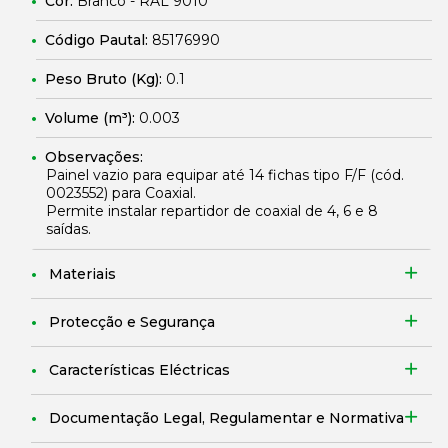
Cor:
Branco - RAL 9010
Código Pautal:
85176990
Peso Bruto (Kg):
0.1
Volume (m³):
0.003
Observações:
Painel vazio para equipar até 14 fichas tipo F/F (cód.
0023552
) para Coaxial.
Permite instalar repartidor de coaxial de 4, 6 e 8
saídas.
Materiais
Protecção e Segurança
Características Eléctricas
Documentação Legal, Regulamentar e Normativa