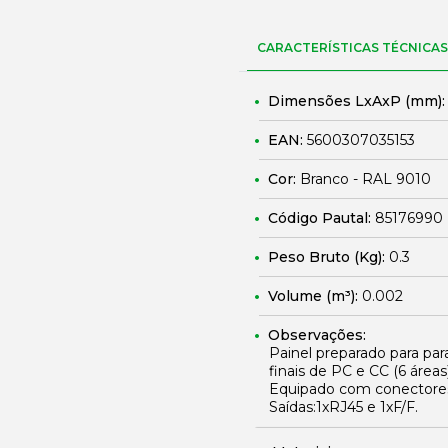
CARACTERÍSTICAS TÉCNICAS
Dimensões LxAxP (mm)
EAN:
5600307035153
Cor:
Branco - RAL 9010
Código Pautal:
85176990
Peso Bruto (Kg):
0.3
Volume (m³):
0.002
Observações:
Painel preparado para pa
finais de PC e CC (6 áreas)
Equipado com conectores 
Saídas:1xRJ45 e 1xF/F.