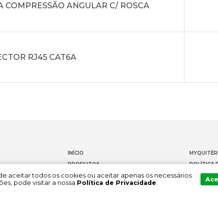
A COMPRESSÃO ANGULAR C/ ROSCA
CTOR RJ45 CAT6A
INÍCIO
MYQUITÉR
PRODUTOS
POLÍTICA 
Pode aceitar todos os cookies ou aceitar apenas os necessários
DOCUMENTAÇÃO
CONTACT
Ace
es, pode visitar a nossa
Política de Privacidade
.
SOBRE NÓS
CANAL DE