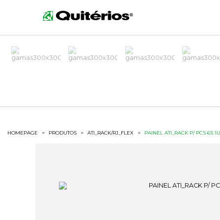
HOMEPAGE
>
PRODUTOS
>
ATI_RACK/RJ_FLEX
>
PAINEL ATI_RACK P/ PCS 6S 1