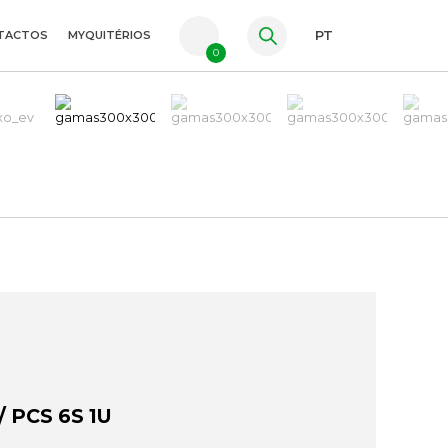
TACTOS
MYQUITÉRIOS
PT
0
FR
ES
EN
 PCS 6S 1U