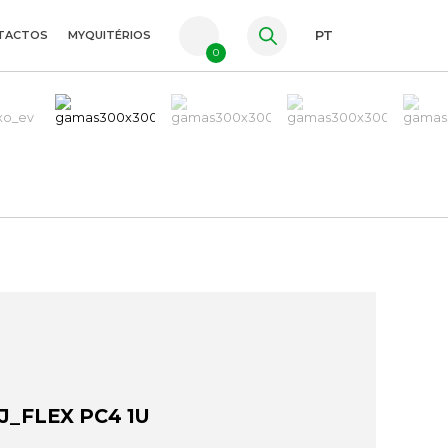
TACTOS
MYQUITÉRIOS
PT
0
FR
ES
EN
J_FLEX PC4 1U