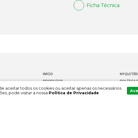
Ficha Técnica
INÍCIO
MYQUITÉR
PRODUTOS
POLÍTICA 
Pode aceitar todos os cookies ou aceitar apenas os necessários
DOCUMENTAÇÃO
CONTACT
Ace
es, pode visitar a nossa
Política de Privacidade
.
SOBRE NÓS
CANAL DE