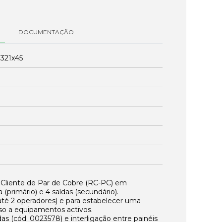
DOCUMENTAÇÃO
:
321x45
e Cliente de Par de Cobre (RC-PC) em
 (primário) e 4 saídas (secundário).
(até 2 operadores) e para estabelecer uma
so a equipamentos activos.
das (cód.
0023578
) e interligação entre painéis