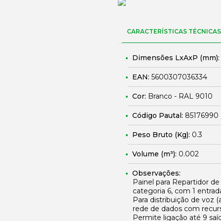
CARACTERÍSTICAS TÉCNICAS
Dimensões LxAxP (mm)
EAN:
5600307036334
Cor:
Branco - RAL 9010
Código Pautal:
85176990
Peso Bruto (Kg):
0.3
Volume (m³):
0.002
Observações:
Painel para Repartidor d
categoria 6, com 1 entrada
Para distribuição de voz 
rede de dados com recur
Permite ligação até 9 saí