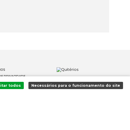
IOS
DE PRIVACIDADE
OS
itar todos
Necessários para o funcionamento do site
 DENÚNCIAS
Adicionado ao carrinho com sucesso!