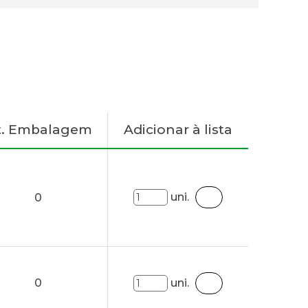
t. Embalagem
Adicionar à lista
uni.
0
0
uni.