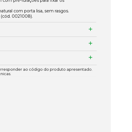
 com pré-furações para fixar os
atural com porta lisa, sem rasgos.
 (cód.
0021008
).
responder ao código do produto apresentado.
cnicas.