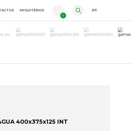
TACTOS
MYQUITÉRIOS
PT
0
FR
ES
EN
GUA 400x375x125 INT