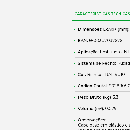
CARACTERÍSTICAS TÉCNICAS
Dimensões LxAxP (mm)
EAN:
5600307037676
Aplicação:
Embutida (INT
Sistema de Fecho:
Puxado
Cor:
Branco - RAL 9010
Código Pautal:
9028909
Peso Bruto (Kg):
3.3
Volume (m³):
0.029
Observações:
Caixa base em plástico e 