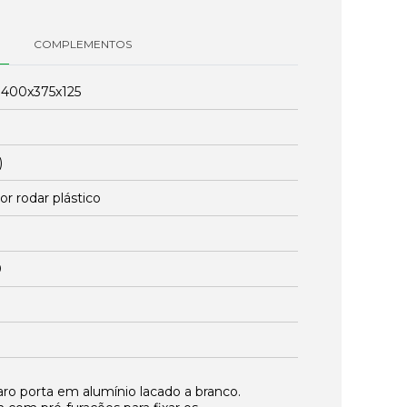
COMPLEMENTOS
:
400x375x125
)
r rodar plástico
0
aro porta em alumínio lacado a branco.