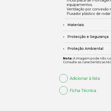
Inclui placa de montagem
equipamentos.
Ventilação por convexão n
Puxador plástico de rodar
Materiais
Protecção e Segurança
Proteção Ambiental
Nota:
A imagem pode não cor
Consulte as características té
Adicionar à lista
Ficha Técnica