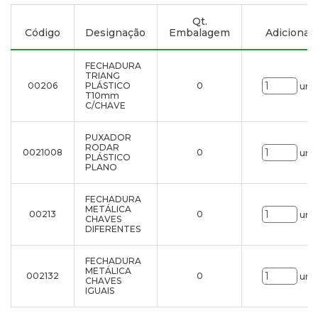
Qt.
Código
Designação
Embalagem
Adicionar à
FECHADURA
TRIANG
00206
PLÁSTICO
0
uni.
T10mm
C/CHAVE
PUXADOR
RODAR
0021008
0
uni.
PLÁSTICO
PLANO
FECHADURA
METÁLICA
00213
0
uni.
CHAVES
DIFERENTES
FECHADURA
METÁLICA
002132
0
uni.
CHAVES
IGUAIS