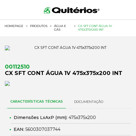
HOMEPAGE
>
PRODUTOS
>
ÁGUA E
>
CX SFT CONT ÁGUA 1V
GÁS
475X375X200 INT
00112510
CX SFT CONT ÁGUA 1V 475x375x200 INT
CARACTERÍSTICAS TÉCNICAS
DOCUMENTAÇÃO
Dimensões LxAxP (mm):
475x375x200
EAN:
5600307037744