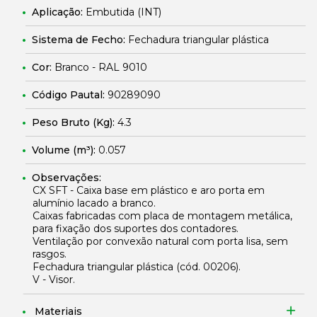
Aplicação:
Embutida (INT)
Sistema de Fecho:
Fechadura triangular plástica
Cor:
Branco - RAL 9010
Código Pautal:
90289090
Peso Bruto (Kg):
4.3
Volume (m³):
0.057
Observações:
CX SFT - Caixa base em plástico e aro porta em
alumínio lacado a branco.
Caixas fabricadas com placa de montagem metálica,
para fixação dos suportes dos contadores.
Ventilação por convexão natural com porta lisa, sem
rasgos.
Fechadura triangular plástica (cód.
00206
).
V - Visor.
Materiais