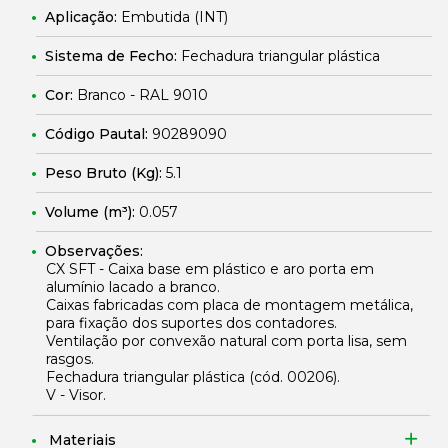
Aplicação:
Embutida (INT)
Sistema de Fecho:
Fechadura triangular plástica
Cor:
Branco - RAL 9010
Código Pautal:
90289090
Peso Bruto (Kg):
5.1
Volume (m³):
0.057
Observações:
CX SFT - Caixa base em plástico e aro porta em
alumínio lacado a branco.
Caixas fabricadas com placa de montagem metálica,
para fixação dos suportes dos contadores.
Ventilação por convexão natural com porta lisa, sem
rasgos.
Fechadura triangular plástica (cód.
00206
).
V - Visor.
Materiais