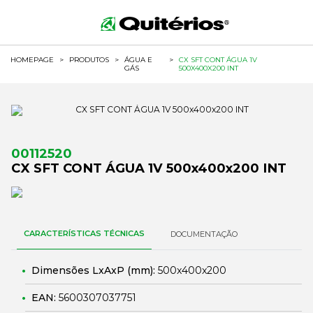
HOMEPAGE
>
PRODUTOS
>
ÁGUA E
>
CX SFT CONT ÁGUA 1V
GÁS
500X400X200 INT
00112520
CX SFT CONT ÁGUA 1V 500x400x200 INT
CARACTERÍSTICAS TÉCNICAS
DOCUMENTAÇÃO
Dimensões LxAxP (mm):
500x400x200
EAN:
5600307037751