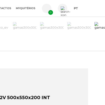
TACTOS
MYQUITÉRIOS
PT
0
FR
ES
EN
2V 500x550x200 INT