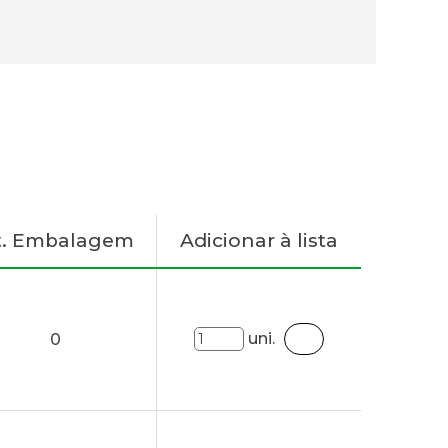
t. Embalagem
Adicionar à lista
uni.
0