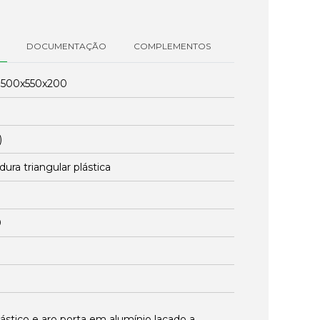
DOCUMENTAÇÃO
COMPLEMENTOS
:
500x550x200
)
ura triangular plástica
0
ástico e aro porta em alumínio lacado a