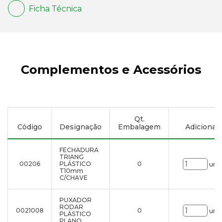
Ficha Técnica
Complementos e Acessórios
Qt.
Código
Designação
Embalagem
Adicionar à
FECHADURA
TRIANG
00206
PLÁSTICO
0
uni.
T10mm
C/CHAVE
PUXADOR
RODAR
0021008
0
uni.
PLÁSTICO
PLANO