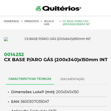
HOMEPAGE
>
PRODUTOS
>
ÁGUA E
>
CX BASE P/ARO GÁS
GÁS
(200X340)X150MM INT
0014252
CX BASE P/ARO GÁS (200x340)x150mm INT
CARACTERÍSTICAS TÉCNICAS
DOCUMENTAÇÃO
Dimensões LxAxP (mm):
200x340x150
EAN:
5600307035047