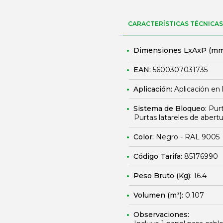
CARACTERÍSTICAS TÉCNICAS
Dimensiones LxAxP (mm
EAN:
5600307031735
Aplicación:
Aplicación en 
Sistema de Bloqueo:
Purt
Purtas latareles de abertur
Color:
Negro - RAL 9005
Código Tarifa:
85176990
Peso Bruto (Kg):
16.4
Volumen (m³):
0.107
Observaciones: