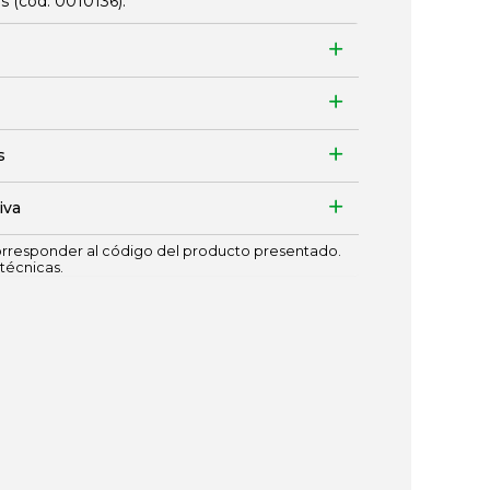
es (cód.
0010136
).
s
iva
responder al código del producto presentado.
técnicas.