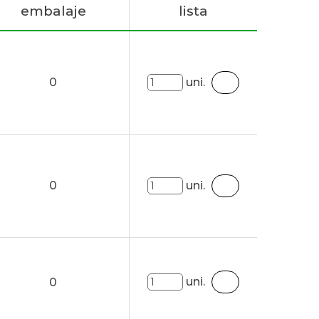
embalaje
lista
0
uni.
0
uni.
uni.
0