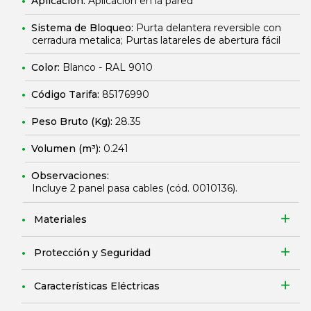
Aplicación:
Aplicación en la pared
Sistema de Bloqueo:
Purta delantera reversible con
cerradura metalica; Purtas latareles de abertura fácil
Color:
Blanco - RAL 9010
Código Tarifa:
85176990
Peso Bruto (Kg):
28.35
Volumen (m³):
0.241
Observaciones:
Incluye 2 panel pasa cables (cód.
0010136
).
Materiales
Protección y Seguridad
Características Eléctricas