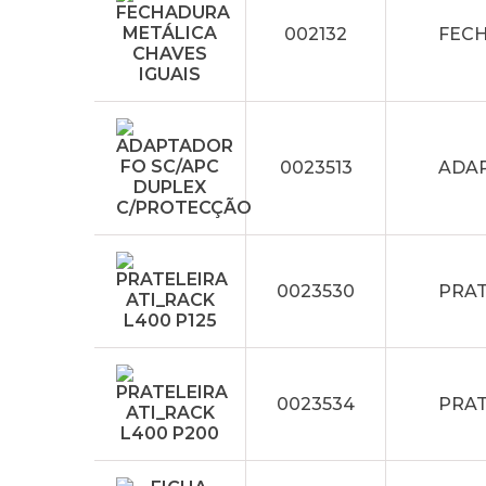
002132
FECH
0023513
ADAP
0023530
PRAT
0023534
PRAT