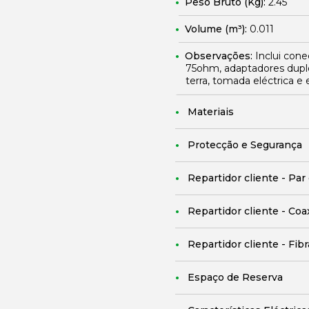
Peso Bruto (Kg):
2.45
Volume (m³):
0.011
Observações:
Inclui con
75ohm, adaptadores dupl
terra, tomada eléctrica e 
Materiais
Protecção e Segurança
Repartidor cliente - Par
Repartidor cliente - Coa
Repartidor cliente - Fib
Espaço de Reserva