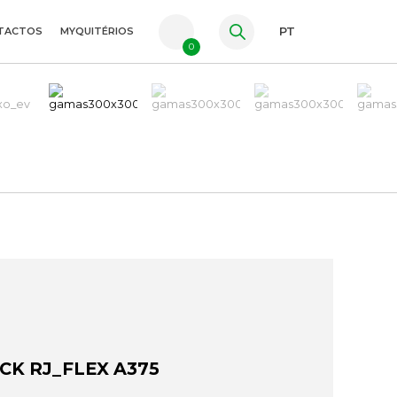
TACTOS
MYQUITÉRIOS
PT
0
FR
ES
EN
CK RJ_FLEX A375