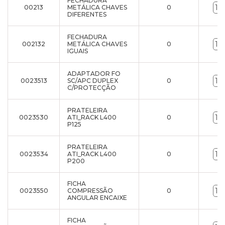
FECHADURA
00213
METÁLICA CHAVES
0
DIFERENTES
FECHADURA
002132
METÁLICA CHAVES
0
IGUAIS
ADAPTADOR FO
0023513
SC/APC DUPLEX
0
C/PROTECÇÃO
PRATELEIRA
0023530
ATI_RACK L400
0
P125
PRATELEIRA
0023534
ATI_RACK L400
0
P200
FICHA
0023550
COMPRESSÃO
0
ANGULAR ENCAIXE
FICHA