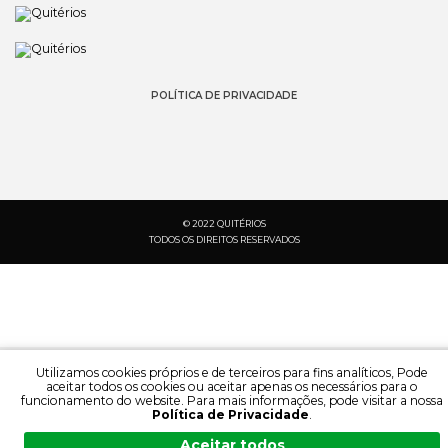
POLÍTICA DE PRIVACIDADE
© 2022 QUITÉRIOS
TODOS OS DIREITOS RESERVADOS
Utilizamos cookies próprios e de terceiros para fins analíticos, Pode
aceitar todos os cookies ou aceitar apenas os necessários para o
funcionamento do website. Para mais informações, pode visitar a nossa
Política de Privacidade
.
PESQUISA:
IDIOMA:
Aceitar todos