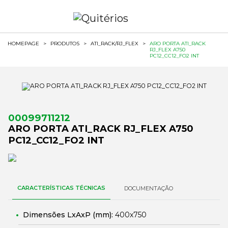
HOMEPAGE
>
PRODUTOS
>
ATI_RACK/RJ_FLEX
>
ARO PORTA ATI_RACK
RJ_FLEX A750
PC12_CC12_FO2 INT
00099711212
ARO PORTA ATI_RACK RJ_FLEX A750
PC12_CC12_FO2 INT
CARACTERÍSTICAS TÉCNICAS
DOCUMENTAÇÃO
Dimensões LxAxP (mm):
400x750