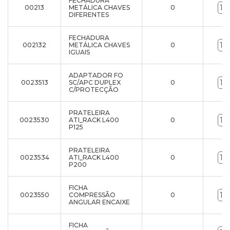
FECHADURA
00213
METÁLICA CHAVES
0
DIFERENTES
FECHADURA
002132
METÁLICA CHAVES
0
IGUAIS
ADAPTADOR FO
0023513
SC/APC DUPLEX
0
C/PROTECÇÃO
PRATELEIRA
0023530
ATI_RACK L400
0
P125
PRATELEIRA
0023534
ATI_RACK L400
0
P200
FICHA
0023550
COMPRESSÃO
0
ANGULAR ENCAIXE
FICHA