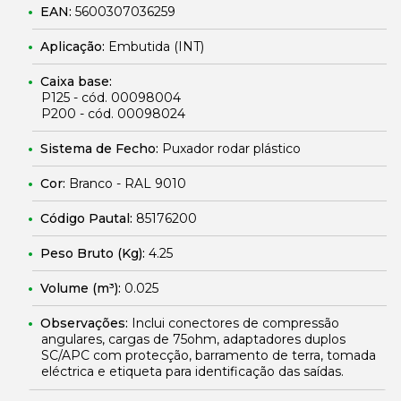
EAN:
5600307036259
Aplicação:
Embutida (INT)
Caixa base:
P125 - cód. 00098004
P200 - cód. 00098024
Sistema de Fecho:
Puxador rodar plástico
Cor:
Branco - RAL 9010
Código Pautal:
85176200
Peso Bruto (Kg):
4.25
Volume (m³):
0.025
Observações:
Inclui conectores de compressão
angulares, cargas de 75ohm, adaptadores duplos
SC/APC com protecção, barramento de terra, tomada
eléctrica e etiqueta para identificação das saídas.