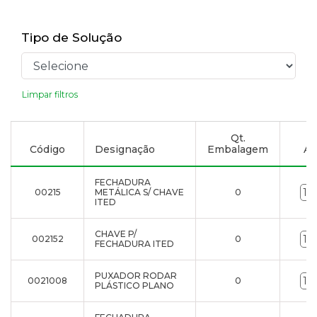
Tipo de Solução
Limpar filtros
Qt.
Código
Designação
Embalagem
Ad
FECHADURA
00215
METÁLICA S/ CHAVE
0
ITED
CHAVE P/
002152
0
FECHADURA ITED
PUXADOR RODAR
0021008
0
PLÁSTICO PLANO