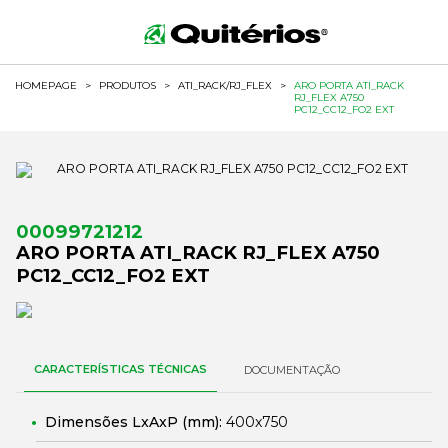
HOMEPAGE
>
PRODUTOS
>
ATI_RACK/RJ_FLEX
>
ARO PORTA ATI_RACK
RJ_FLEX A750
PC12_CC12_FO2 EXT
00099721212
ARO PORTA ATI_RACK RJ_FLEX A750
PC12_CC12_FO2 EXT
CARACTERÍSTICAS TÉCNICAS
DOCUMENTAÇÃO
Dimensões LxAxP (mm):
400x750