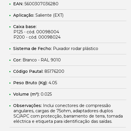
EAN:
5600307036280
Aplicação:
Saliente (EXT)
Caixa base:
P125 - cód. 00098004
P200 - cód. 00098024
Sistema de Fecho:
Puxador rodar plástico
Cor:
Branco - RAL 9010
Código Pautal:
85176200
Peso Bruto (Kg):
4.05
Volume (m³):
0.025
Observações:
Inclui conectores de compressão
angulares, cargas de 75ohm, adaptadores duplos
SC/APC com protecção, barramento de terra, tomada
eléctrica e etiqueta para identificação das saídas.