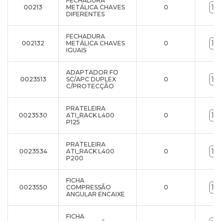
FECHADURA
00213
METÁLICA CHAVES
0
DIFERENTES
FECHADURA
002132
METÁLICA CHAVES
0
IGUAIS
ADAPTADOR FO
0023513
SC/APC DUPLEX
0
C/PROTECÇÃO
PRATELEIRA
0023530
ATI_RACK L400
0
P125
PRATELEIRA
0023534
ATI_RACK L400
0
P200
FICHA
0023550
COMPRESSÃO
0
ANGULAR ENCAIXE
FICHA