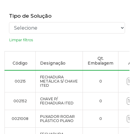
Tipo de Solução
Limpar filtros
Qt.
Código
Designação
Embalagem
Ad
FECHADURA
00215
METÁLICA S/ CHAVE
0
ITED
CHAVE P/
002152
0
FECHADURA ITED
PUXADOR RODAR
0021008
0
PLÁSTICO PLANO