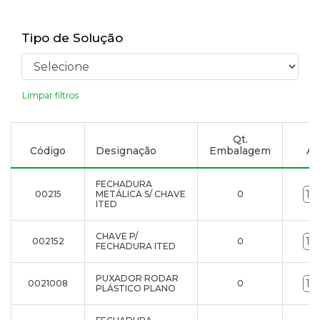
Tipo de Solução
Limpar filtros
Qt.
Código
Designação
Embalagem
Ad
FECHADURA
00215
METÁLICA S/ CHAVE
0
ITED
CHAVE P/
002152
0
FECHADURA ITED
PUXADOR RODAR
0021008
0
PLÁSTICO PLANO