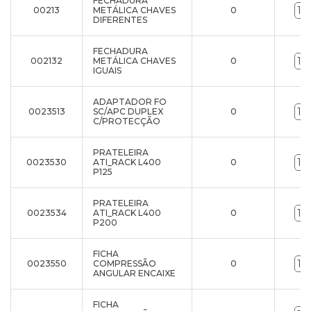
FECHADURA
00213
METÁLICA CHAVES
0
DIFERENTES
FECHADURA
002132
METÁLICA CHAVES
0
IGUAIS
ADAPTADOR FO
0023513
SC/APC DUPLEX
0
C/PROTECÇÃO
PRATELEIRA
0023530
ATI_RACK L400
0
P125
PRATELEIRA
0023534
ATI_RACK L400
0
P200
FICHA
0023550
COMPRESSÃO
0
ANGULAR ENCAIXE
FICHA