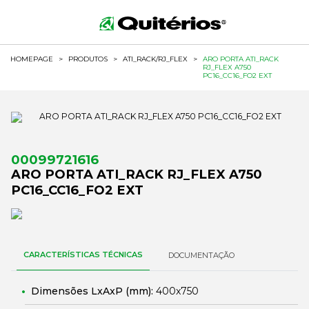
HOMEPAGE
>
PRODUTOS
>
ATI_RACK/RJ_FLEX
>
ARO PORTA ATI_RACK
RJ_FLEX A750
PC16_CC16_FO2 EXT
00099721616
ARO PORTA ATI_RACK RJ_FLEX A750
PC16_CC16_FO2 EXT
CARACTERÍSTICAS TÉCNICAS
DOCUMENTAÇÃO
Dimensões LxAxP (mm):
400x750