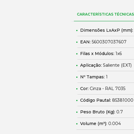
CARACTERÍSTICAS TÉCNICAS
Dimensões LxAxP (mm)
EAN:
5600307037607
Filas x Módulos:
1x6
Aplicação:
Saliente (EXT)
Nº Tampas:
1
Cor:
Cinza - RAL 7035
Código Pautal:
85381000
Peso Bruto (Kg):
0.7
Volume (m³):
0.004