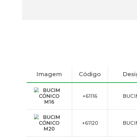
Imagem
Código
Des
+61116
BUCI
+61120
BUCI