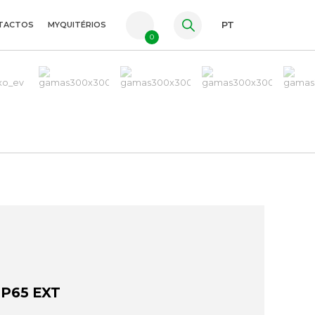
TACTOS
MYQUITÉRIOS
PT
0
FR
ES
EN
IP65 EXT