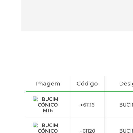
Imagem
Código
Des
+61116
BUCI
+61120
BUCI