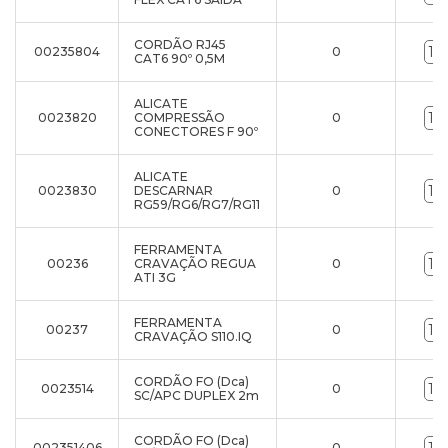
CORDÃO RJ45
00235804
0
CAT6 90º 0,5M
ALICATE
0023820
COMPRESSÃO
0
CONECTORES F 90º
ALICATE
0023830
DESCARNAR
0
RG59/RG6/RG7/RG11
FERRAMENTA
00236
CRAVAÇÃO REGUA
0
ATI 3G
FERRAMENTA
00237
0
CRAVAÇÃO S110.IQ
CORDÃO FO (Dca)
0023514
0
SC/APC DUPLEX 2m
CORDÃO FO (Dca)
002351406
0