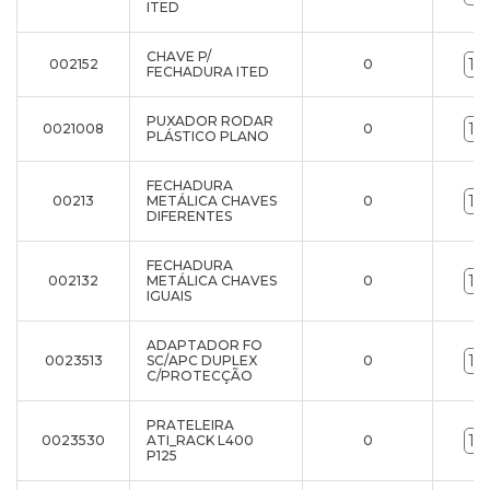
ITED
CHAVE P/
002152
0
FECHADURA ITED
PUXADOR RODAR
0021008
0
PLÁSTICO PLANO
FECHADURA
00213
METÁLICA CHAVES
0
DIFERENTES
FECHADURA
002132
METÁLICA CHAVES
0
IGUAIS
ADAPTADOR FO
0023513
SC/APC DUPLEX
0
C/PROTECÇÃO
PRATELEIRA
0023530
ATI_RACK L400
0
P125